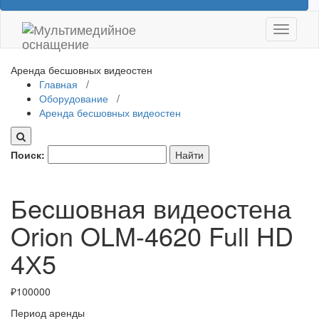
Показат
Скрыть
навига
Аренда бесшовных видеостен
Главная
/
Оборудование
/
Аренда бесшовных видеостен
Поиск:
Бecшoвная видеocтена
Orion OLM-4620 Full HD
4Х5
₽
100000
Период аренды