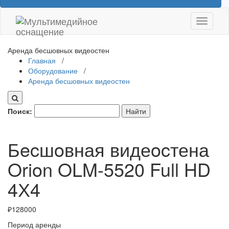
Показат
Скрыть
навига
Аренда бесшовных видеостен
Главная
/
Оборудование
/
Аренда бесшовных видеостен
Поиск:
Бecшoвная видеocтена
Orion OLM-5520 Full HD
4Х4
₽
128000
Период аренды