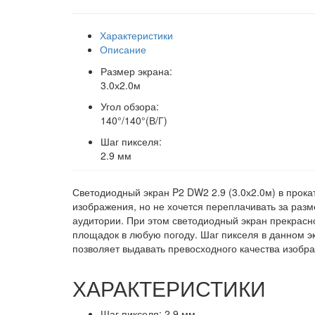
Характеристики
Описание
Размер экрана
:
3.0х2.0м
Угол обзора
:
140°/140°(В/Г)
Шаг пикселя
:
2.9 мм
Светодиодный экран P2 DW2 2.9 (3.0х2.0м) в прок
изображения, но не хочется переплачивать за разм
аудитории. При этом светодиодный экран прекрасно
площадок в любую погоду. Шаг пикселя в данном эк
позволяет выдавать превосходного качества изобр
ХАРАКТЕРИСТИКИ
Шаг пикселя: 2.9 мм