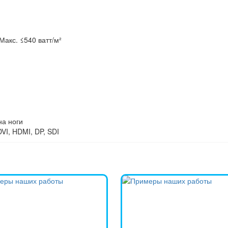
Макс. ≤540 ватт/м²
на ноги
VI, HDMI, DP, SDI